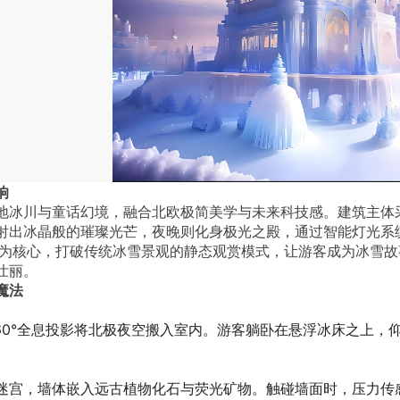
响
地冰川与童话幻境，融合北欧极简美学与未来科技感。建筑主体
射出冰晶般的璀璨光芒，夜晚则化身极光之殿，通过智能灯光系
沉浸”为核心，打破传统冰雪景观的静态观赏模式，让游客成为冰雪
壮丽。
魔法
360°全息投影将北极夜空搬入室内。游客躺卧在悬浮冰床之上
迷宫，墙体嵌入远古植物化石与荧光矿物。触碰墙面时，压力传