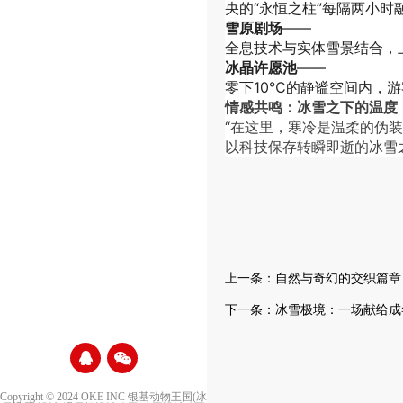
央的“永恒之柱”每隔两小时
雪原剧场
——
全息技术与实体雪景结合，
冰晶许愿池
——
零下10℃的静谧空间内，
情感共鸣：冰雪之下的温度
“在这里，寒冷是温柔的伪
以科技保存转瞬即逝的冰雪
上一条：
自然与奇幻的交织篇章
下一条：
冰雪极境：一场献给成
Copyright © 2024 OKE INC 银基动物王国(冰