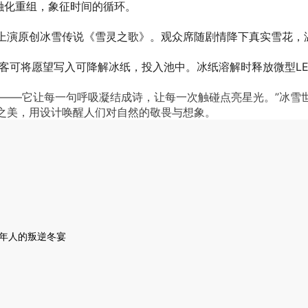
融化重组，象征时间的循环。
上演原创冰雪传说《雪灵之歌》。观众席随剧情降下真实雪花，温
游客可将愿望写入可降解冰纸，投入池中。冰纸溶解时释放微型LE
装——它让每一句呼吸凝结成诗，让每一次触碰点亮星光。”冰雪
之美，用设计唤醒人们对自然的敬畏与想象。
年人的叛逆冬宴