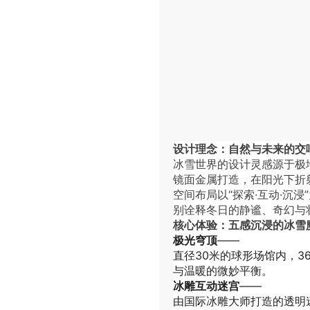
设计理念：自然与未来的交
冰雪世界的设计灵感源于极
镜面金属打造，在阳光下折
空间布局以“探索·互动·
别诠释冬日的静谧、奇幻与
核心体验：五感沉浸的冰雪
极光穹顶
——
直径30米的球形场馆内，
与温暖的微妙平衡。
冰雕互动迷宫
——
由国际冰雕大师打造的透明