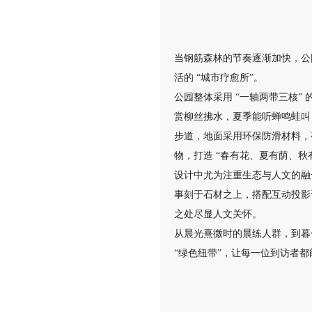
当钢筋森林的节奏逐渐加快，公
活的 “城市疗愈所”。
公园整体采用 “一轴两带三核”
赏柳丝拂水，夏季能听蝉鸣蛙叫，
步道，地面采用环保防滑材料，
物，打造 “春有花、夏有荫、
设计中尤为注重生态与人文的融
事刻于石材之上，搭配互动投影
之处尽显人文关怀。
从晨光熹微时的晨练人群，到暮
“绿色纽带”，让每一位到访者