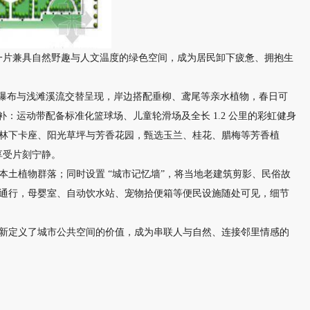
出一片兼具自然野趣与人文温度的绿色空间，成为居民卸下疲惫、拥抱生
叠水瀑布与浅滩溪流交替呈现，岸边搭配垂柳、鸢尾等亲水植物，春日可
补：运动带配备标准化篮球场、儿童轮滑场及全长 1.2 公里的彩虹健身
林下卡座、阳光草坪与芳香花园，甄选玉兰、桂花、腊梅等芳香植
享受片刻宁静。
土植物群落；同时设置 “城市记忆墙”，将当地老建筑剪影、民俗故
通行，母婴室、自动饮水站、宠物拾便箱等便民设施随处可见，细节
新定义了城市公共空间的价值，成为串联人与自然、连接邻里情感的