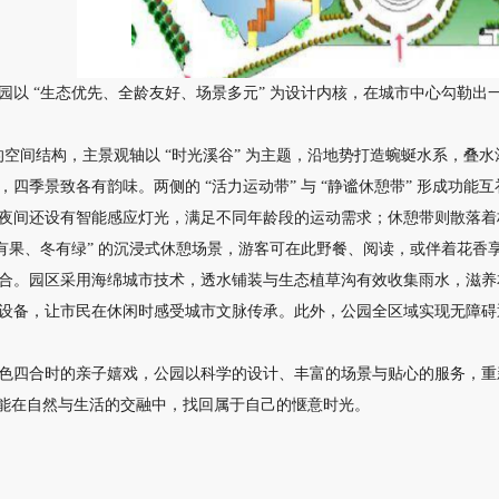
园以 “生态优先、全龄友好、场景多元” 为设计内核，在城市中心勾勒
 的空间结构，主景观轴以 “时光溪谷” 为主题，沿地势打造蜿蜒水系，
四季景致各有韵味。两侧的 “活力运动带” 与 “静谧休憩带” 形成功能互
夜间还设有智能感应灯光，满足不同年龄段的运动需求；休憩带则散落着
秋有果、冬有绿” 的沉浸式休憩场景，游客可在此野餐、阅读，或伴着花香
合。园区采用海绵城市技术，透水铺装与生态植草沟有效收集雨水，滋养本
设备，让市民在休闲时感受城市文脉传承。此外，公园全区域实现无障碍
色四合时的亲子嬉戏，公园以科学的设计、丰富的场景与贴心的服务，重
都能在自然与生活的交融中，找回属于自己的惬意时光。