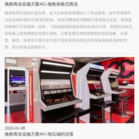
挽救商业设施方案#02-挽救体验式商业
随着电商市场的日益发展，各大实体商场渐渐陷入了营运困境。由于受电商平
台的促销和潮流弓|领等的影响，目前消费者的消费模式逐渐发生改变，商场逛
街购物已不再是唯一选择。 与面临困境的诸多国内实体店不同，美国的实体店
在销量上跟电商相比也毫不逊色。主要是通过增加体验型内容的战略，从视
觉、触觉、味觉等方面立体式进行强化使得实体店反而具备身临其境的的优
势。因为实体店的顾客大...
2020-01-08
挽救商业设施方案#01-电玩城的没落