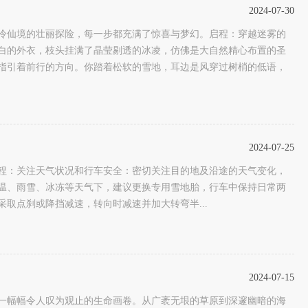
2024-07-30
冷仙境的壮丽探险，每一步都充满了惊喜与梦幻。启程：穿越迷雾的
白的外衣，枝头挂满了晶莹剔透的冰凌，仿佛是大自然精心布置的圣
指引着前行的方向。你踏着松软的雪地，耳边是风穿过树梢的低语，
2024-07-25
：‌关注天气状况和行车安全：‌密切关注目的地及沿途的天气变化，‌
、‌雨雪、‌冰冻等天气下，‌建议更换专用雪地胎，‌行车中保持日常两
采取点刹或降挡减速，‌转向时减速并加大转弯半...
2024-07-15
一幅幅令人叹为观止的生命画卷。从广袤无垠的草原到深邃幽暗的海