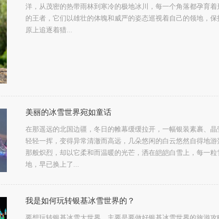
洋，从茂密的热带雨林到寒冷的极地冰川，每一个角落都孕育着
的王者，它们以雄壮的体魄和威严的姿态巡视着自己的领地，保
原上追逐着猎...
美丽的冰雪世界宛如童话
在那遥远的北国边疆，冬日的帷幕缓缓拉开，一幅银装素裹、晶
轻轻一挥，变得异常清澈而高远，几朵悠闲的白云悠然自得地游
那般炽烈，却以它柔和而温暖的光芒，洒在皑皑白雪上，每一粒
地，早已换上了...
我是如何玩转银基冰雪世界的？
要想玩转银基冰雪大世界，主要是要做好银基冰雪世界的旅游攻