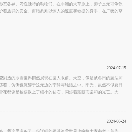
形态各异、习性独特的动物们。在非洲的大草原上，狮子是无可争议
护着族群的安全。而猎豹则以惊人的速度和敏捷的身手，在广袤的草
2024-07-15
莹剔透的冰雪世界悄然展现在世人眼前。天空，像是被冬日的魔法师
荡着，仿佛也沉醉于这无边的宁静与纯洁之中。阳光，虽然不似夏日
雪花都像是被镶嵌上了细小的钻石，闪烁着耀眼而柔和的光芒。大
2024-06-24
略，我这里准备了一份详细的银基冰雪世界攻略给大家参考：首先，