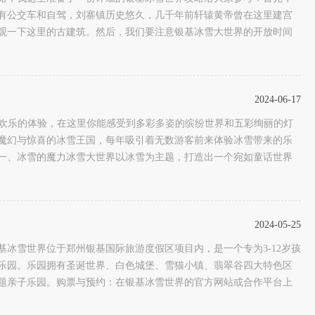
有公交车和自驾，刘寨镇历史悠久，几千年前轩辕黄帝曾在这里建宫
观一下这里的古建筑。然后，我们要注意银基冰雪大世界的开放时间
2024-06-17
来欢乐的体验，在这里你能感受到多彩多姿的缤纷世界和五彩绚丽的灯
魔幻与惊喜的冰雪王国，每年吸引着无数游客前来体验冰雪带来的乐
一、冰雪的魔力冰雪大世界以冰雪为主题，打造出一个宛如童话世界
2024-05-25
冰雪世界位于郑州银基国际旅游度假区项目内，是一个专为3-12岁孩
乐园。乐园拥有圣诞世界、白色城堡、雪猫小镇、翡翠谷四大特色区
题亲子乐园。购票与预约：在银基冰雪世界的官方网站或合作平台上